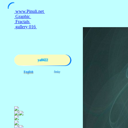
ya0422
English
česky