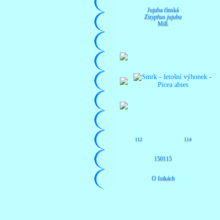
Jujuba čínská
Zizyphus jujuba
Mill.