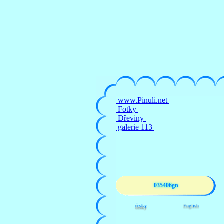
035406gn
česky
English