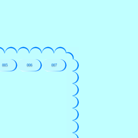
005
006
007