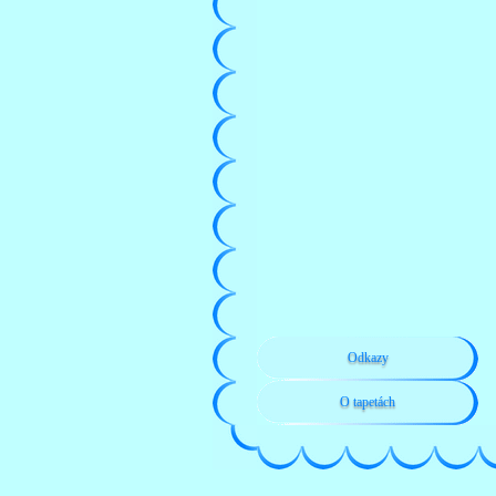
Odkazy
O tapetách