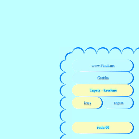
www.Pinuli.net
Grafika
Tapety - kreslené
česky
English
řada 00