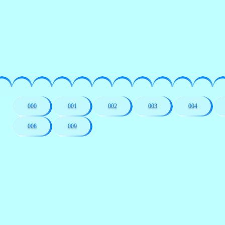
000
001
002
003
004
008
009